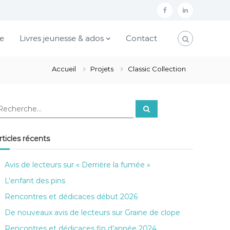
f
l
a
i
e
Livres jeunesse & ados
Contact
c
n
e
k
Accueil
Projets
Classic Collection
b
e
o
d
o
i
R
e
k
n
c
h
e
rticles récents
r
c
h
e
Avis de lecteurs sur « Derrière la fumée »
r
L’enfant des pins
Rencontres et dédicaces début 2026
De nouveaux avis de lecteurs sur Graine de clope
Rencontres et dédicaces fin d’année 2024