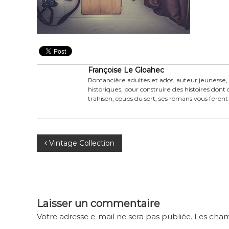
Françoise Le Gloahec
Romancière adultes et ados, auteur jeunesse, F
historiques, pour construire des histoires don
trahison, coups du sort, ses romans vous fer
N
Vintage Collection
a
v
i
Laisser un commentaire
g
Votre adresse e-mail ne sera pas publiée.
Les cham
a