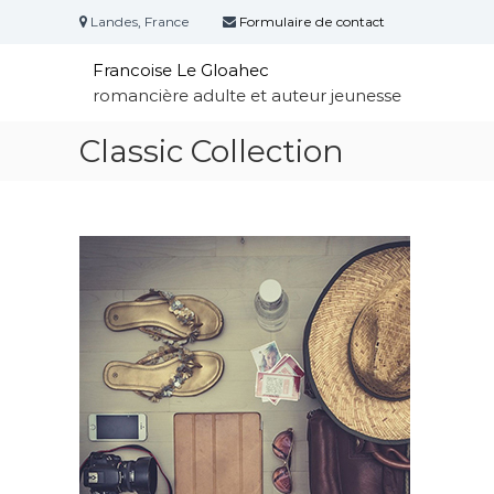
A
Landes, France
Formulaire de contact
l
l
Francoise Le Gloahec
e
romancière adulte et auteur jeunesse
r
a
Classic Collection
u
c
o
n
t
e
n
u