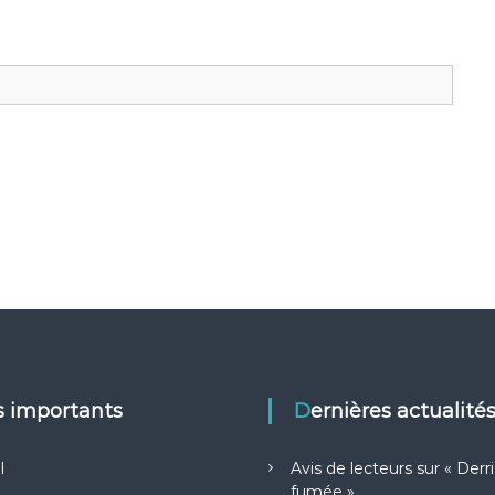
ns importants
Dernières actualité
l
Avis de lecteurs sur « Derri
fumée »