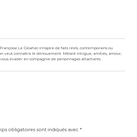
rançoise Le Gloahec s'inspire de faits réels, contemporains ou
t on veut connaître le dénouement. Mêlant intrigue, amitiés, amour,
ont vous évader en compagnie de personnages attachants.
ps obligatoires sont indiqués avec
*