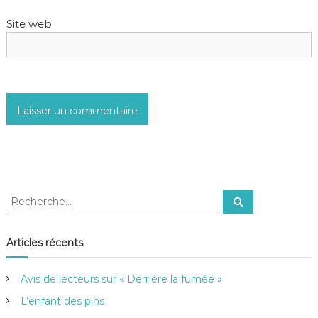
Site web
R
R
e
e
c
c
h
e
h
Articles récents
r
e
c
h
r
e
Avis de lecteurs sur « Derrière la fumée »
r
c
h
L’enfant des pins
e