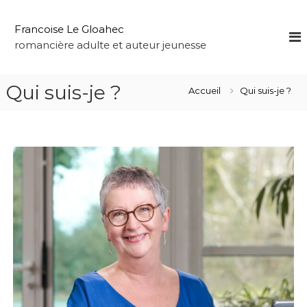
A
l
Francoise Le Gloahec
l
romancière adulte et auteur jeunesse
e
r
a
Qui suis-je ?
Accueil
Qui suis-je ?
u
c
o
n
t
e
n
u