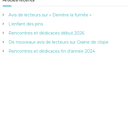
Articles récents
r
e
c
h
r
e
Avis de lecteurs sur « Derrière la fumée »
r
c
h
L’enfant des pins
e
Rencontres et dédicaces début 2026
r
:
De nouveaux avis de lecteurs sur Graine de clope
Rencontres et dédicaces fin d’année 2024