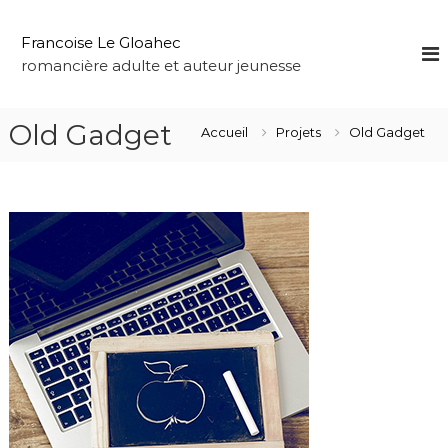
A
l
Francoise Le Gloahec
l
romancière adulte et auteur jeunesse
e
r
a
Old Gadget
Accueil
Projets
Old Gadget
u
c
o
n
t
e
n
u