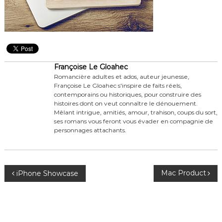
Françoise Le Gloahec
Romancière adultes et ados, auteur jeunesse,
Françoise Le Gloahec s'inspire de faits réels,
contemporains ou historiques, pour construire des
histoires dont on veut connaître le dénouement.
Mêlant intrigue, amitiés, amour, trahison, coups du sort,
ses romans vous feront vous évader en compagnie de
personnages attachants.
N
Mac Product
iPhone Showcase
a
v
i