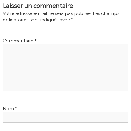
Laisser un commentaire
g
Votre adresse e-mail ne sera pas publiée.
Les champs
a
obligatoires sont indiqués avec
*
t
i
Commentaire
*
o
n
d
e
l
’
a
Nom
*
r
t