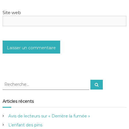
e
Site web
R
R
e
e
c
c
h
e
h
Articles récents
r
e
c
h
r
e
Avis de lecteurs sur « Derrière la fumée »
r
c
h
L’enfant des pins