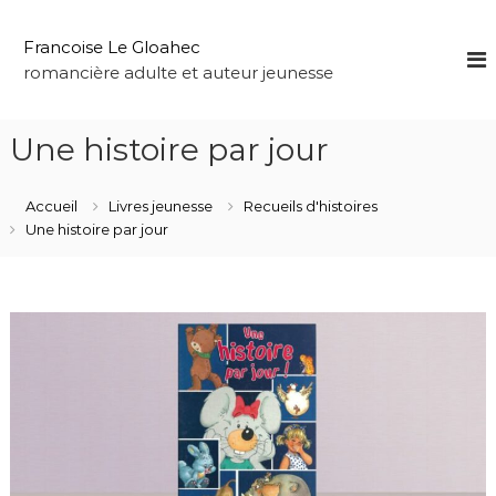
A
l
Francoise Le Gloahec
l
romancière adulte et auteur jeunesse
e
r
a
Une histoire par jour
u
c
o
Accueil
Livres jeunesse
Recueils d'histoires
n
Une histoire par jour
t
e
n
u