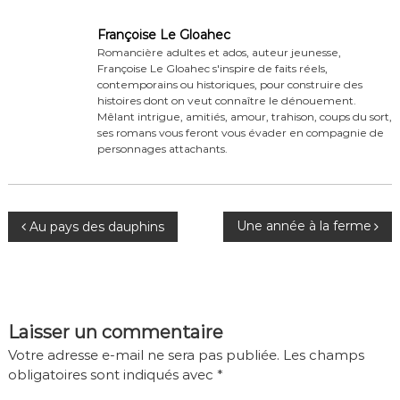
Françoise Le Gloahec
Romancière adultes et ados, auteur jeunesse,
Françoise Le Gloahec s'inspire de faits réels,
contemporains ou historiques, pour construire des
histoires dont on veut connaître le dénouement.
Mêlant intrigue, amitiés, amour, trahison, coups du sort,
ses romans vous feront vous évader en compagnie de
personnages attachants.
N
Une année à la ferme
Au pays des dauphins
a
v
i
Laisser un commentaire
g
Votre adresse e-mail ne sera pas publiée.
Les champs
a
obligatoires sont indiqués avec
*