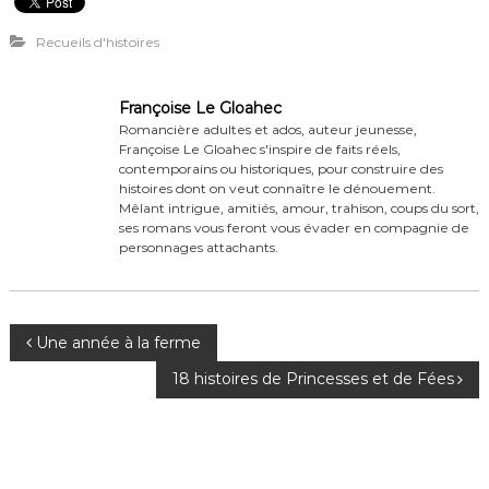
Recueils d'histoires
Françoise Le Gloahec
Romancière adultes et ados, auteur jeunesse,
Françoise Le Gloahec s'inspire de faits réels,
contemporains ou historiques, pour construire des
histoires dont on veut connaître le dénouement.
Mêlant intrigue, amitiés, amour, trahison, coups du sort,
ses romans vous feront vous évader en compagnie de
personnages attachants.
N
Une année à la ferme
a
18 histoires de Princesses et de Fées
v
i
g