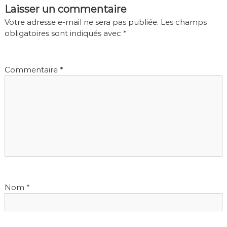
Laisser un commentaire
a
Votre adresse e-mail ne sera pas publiée.
Les champs
t
obligatoires sont indiqués avec
*
i
o
Commentaire
*
n
d
e
l
’
a
r
Nom
*
t
i