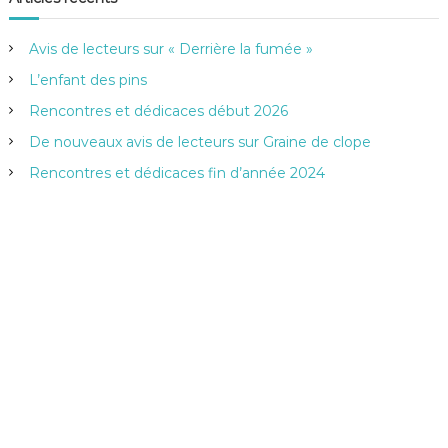
r
e
c
h
r
e
Avis de lecteurs sur « Derrière la fumée »
r
c
h
L’enfant des pins
e
Rencontres et dédicaces début 2026
r
:
De nouveaux avis de lecteurs sur Graine de clope
Rencontres et dédicaces fin d’année 2024