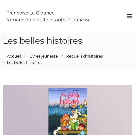
A
l
Francoise Le Gloahec
l
romancière adulte et auteur jeunesse
e
r
a
Les belles histoires
u
c
o
Accueil
Livres jeunesse
Recueils d'histoires
n
Les belles histoires
t
e
n
u