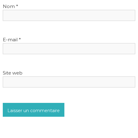
Nom
*
t
i
c
l
E-mail
*
e
Site web