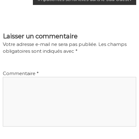
v
i
g
a
Laisser un commentaire
Votre adresse e-mail ne sera pas publiée.
Les champs
t
obligatoires sont indiqués avec
*
i
o
Commentaire
*
n
d
e
l
’
a
r