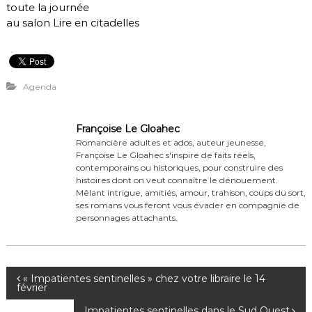
toute la journée
au salon Lire en citadelles
Agenda
Françoise Le Gloahec
Romancière adultes et ados, auteur jeunesse,
Françoise Le Gloahec s'inspire de faits réels,
contemporains ou historiques, pour construire des
histoires dont on veut connaître le dénouement.
Mêlant intrigue, amitiés, amour, trahison, coups du sort,
ses romans vous feront vous évader en compagnie de
personnages attachants.
N
« Impatientes sentinelles » chez votre libraire le 14
février
a
Impatientes sentinelles dans le Sud Ouest