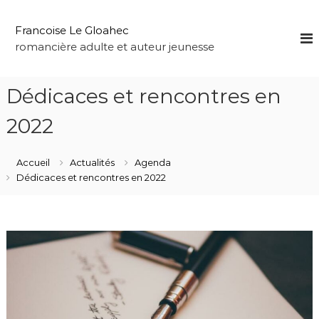
A
l
Francoise Le Gloahec
l
romancière adulte et auteur jeunesse
e
r
a
Dédicaces et rencontres en
u
c
2022
o
n
t
Accueil
Actualités
Agenda
e
Dédicaces et rencontres en 2022
n
u