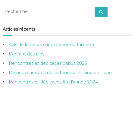
R
R
e
e
c
c
h
e
h
Articles récents
r
e
c
h
r
e
Avis de lecteurs sur « Derrière la fumée »
r
c
h
L’enfant des pins
e
Rencontres et dédicaces début 2026
r
:
De nouveaux avis de lecteurs sur Graine de clope
Rencontres et dédicaces fin d’année 2024