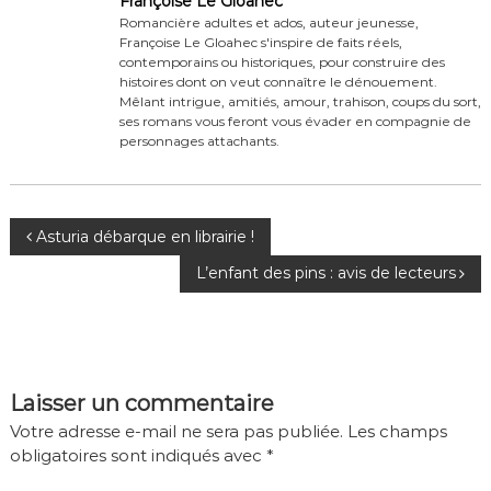
Françoise Le Gloahec
Romancière adultes et ados, auteur jeunesse,
Françoise Le Gloahec s'inspire de faits réels,
contemporains ou historiques, pour construire des
histoires dont on veut connaître le dénouement.
Mêlant intrigue, amitiés, amour, trahison, coups du sort,
ses romans vous feront vous évader en compagnie de
personnages attachants.
N
Asturia débarque en librairie !
a
L’enfant des pins : avis de lecteurs
v
i
g
Laisser un commentaire
a
Votre adresse e-mail ne sera pas publiée.
Les champs
t
obligatoires sont indiqués avec
*
i