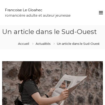
A
l
Francoise Le Gloahec
l
romancière adulte et auteur jeunesse
e
r
a
Un article dans le Sud-Ouest
u
c
o
Accueil
Actualités
Un article dans le Sud-Ouest
n
t
e
n
u