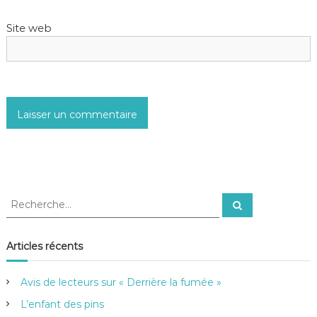
Site web
R
R
e
e
c
c
h
e
h
Articles récents
r
e
c
h
r
e
Avis de lecteurs sur « Derrière la fumée »
r
c
h
L’enfant des pins